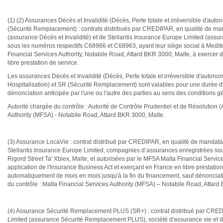
(1) (2) Assurances Décès et Invalidité (Décès, Perte totale et irréversible d'aut
(Sécurité Remplacement) : contrats distribués par CREDIPAR, en qualité de mand
(assurance Décès et Invalidité) et de Stellantis Insurance Europe Limited (as
sous les numéros respectifs C68966 et C68963, ayant leur siège social à Mediter
Financial Services Authority, Notabile Road, Attard BKR 3000, Malte, à exercer 
libre prestation de service.
Les assurances Décès et Invalidité (Décès, Perte totale et irréversible d'autono
Hospitalisation) et SR (Sécurité Remplacement) sont valables pour une durée d
dénonciation anticipée par l'une ou l'autre des parties au sens des conditions g
Autorité chargée du contrôle : Autorité de Contrôle Prudentiel et de Résoluti
Authority (MFSA) - Notabile Road, Attard BKR 3000, Malte.
(3) Assurance LocaVie : contrat distribué par CREDIPAR, en qualité de mandataire
Stellantis Insurance Europe Limited, compagnies d’assurances enregistrées so
Rigord Street Ta' Xbiex, Malte, et autorisées par le MFSA Malta Financial Servic
application de l'Insurance Business Act et exerçant en France en libre prestati
automatiquement de mois en mois jusqu'à la fin du financement, sauf dénonciatio
du contrôle : Malta Financial Services Authority (MFSA) – Notabile Road, Attar
(4) Assurance Sécurité Remplacement PLUS (SR+) : contrat distribué par CREDIP
Limited (assurance Sécurité Remplacement PLUS), société d'assurance vie et 