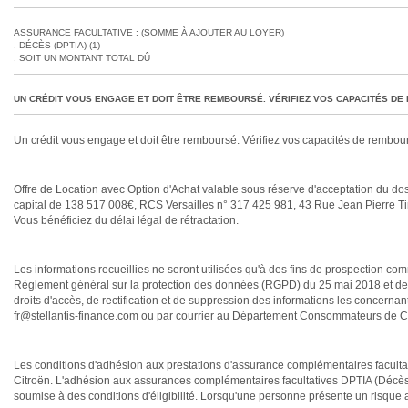
ASSURANCE FACULTATIVE : (SOMME À AJOUTER AU LOYER)
DÉCÈS (DPTIA) (1)
SOIT UN MONTANT TOTAL DÛ
UN CRÉDIT VOUS ENGAGE ET DOIT ÊTRE REMBOURSÉ. VÉRIFIEZ VOS CAPACITÉS D
Un crédit vous engage et doit être remboursé. Vérifiez vos capacités de rembo
Offre de Location avec Option d'Achat valable sous réserve d'acceptation d
capital de 138 517 008€, RCS Versailles n° 317 425 981, 43 Rue Jean Pierr
Vous bénéficiez du délai légal de rétractation.
Les informations recueillies ne seront utilisées qu'à des fins de prospection
Règlement général sur la protection des données (RGPD) du 25 mai 2018 et de l
droits d'accès, de rectification et de suppression des informations les concernan
fr@stellantis-finance.com ou par courrier au Département Consommateurs d
Les conditions d'adhésion aux prestations d'assurance complémentaires facultat
Citroën. L'adhésion aux assurances complémentaires facultatives DPTIA (Décès 
soumise à des conditions d'éligibilité. Lorsqu'une personne présente un risque a