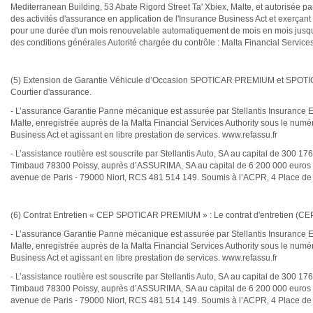
Mediterranean Building, 53 Abate Rigord Street Ta' Xbiex, Malte, et autorisée p
des activités d'assurance en application de l'Insurance Business Act et exerça
pour une durée d'un mois renouvelable automatiquement de mois en mois jusqu'à 
des conditions générales Autorité chargée du contrôle : Malta Financial Servic
(5) Extension de Garantie Véhicule d’Occasion SPOTICAR PREMIUM et SPOTICA
Courtier d'assurance.
- L’assurance Garantie Panne mécanique est assurée par Stellantis Insurance E
Malte, enregistrée auprès de la Malta Financial Services Authority sous le numé
Business Act et agissant en libre prestation de services. www.refassu.fr
- L’assistance routière est souscrite par Stellantis Auto, SA au capital de 300 
Timbaud 78300 Poissy, auprès d’ASSURIMA, SA au capital de 6 200 000 euros ent
avenue de Paris - 79000 Niort, RCS 481 514 149. Soumis à l’ACPR, 4 Place 
(6) Contrat Entretien « CEP SPOTICAR PREMIUM » : Le contrat d'entretien (CEP)
- L’assurance Garantie Panne mécanique est assurée par Stellantis Insurance E
Malte, enregistrée auprès de la Malta Financial Services Authority sous le numé
Business Act et agissant en libre prestation de services. www.refassu.fr
- L’assistance routière est souscrite par Stellantis Auto, SA au capital de 300 
Timbaud 78300 Poissy, auprès d’ASSURIMA, SA au capital de 6 200 000 euros ent
avenue de Paris - 79000 Niort, RCS 481 514 149. Soumis à l’ACPR, 4 Place 